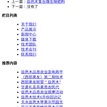
上一篇：
益恩木复合微生物肥料
下一篇：没有了
栏目列表
关于我们
产品展示
新闻中心
媒体下载
技术团队
技术会刊
联系我们
推荐内容
益恩木品质农业及电商平
《西部果友》第二期技术
西部果友联盟＂益恩木”
甘肃礼县高素质农民代
益恩木品质农业观摩活动
益恩木技术6月份回访记
天水益恩木苹果示范园无